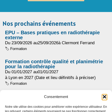
Nos prochains événements
EPU – Bases pratiques en radiothérapie
externe
Du 23/09/2026 au
25/09/2026
à Clermont Ferrand
🏷️
Formation
Formation contrôle qualité et planimétrie
pour la radiothérapie
Du 01/01/2027 au
01/01/2027
à Lyon en 2027 (Date et lieu définitifs à préciser)
🏷️
Formation
Le séminaire annuel de l’APHCRA
Consentement
Du 15/01/2027 au
17/01/2027
Notre site utilise des cookies pour améliorer votre expérience utilisateur. En
à Chalet l’Avenière, Les Contamines-Montjoie
les refusant, certains éléments pourraient ne pas fonctionner correctement.